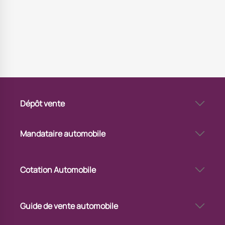
Dépôt vente
Vendre sa voiture en dépôt-vente à Strasbourg Ouest
Via Automobile Strasbourg Ouest - garage dépôt-vente
Mandataire automobile
Via Automobile Strasbourg Ouest - mandataire auto
Cotation Automobile
Cote de voiture d’occasion à Strasbourg Ouest
Guide de vente automobile
Mettre en vente sa voiture à Strasbourg Ouest