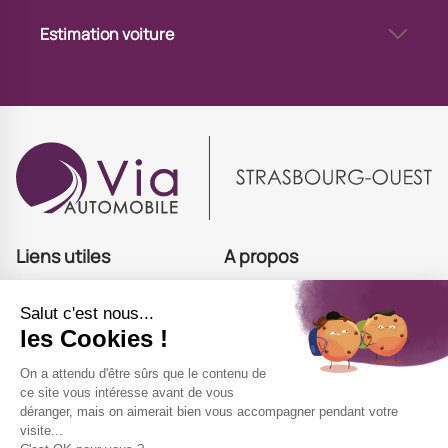
Vendre sa voiture via un professionnel à Strasbourg Ouest
Estimation voiture
Estimation voiture avec immatriculation à Strasbourg Ouest
Estimer mon véhicule à Strasbourg Ouest
Estimation de votre voiture à Strasbourg Ouest
Valeur de votre voiture à Strasbourg Ouest
Liens utiles
A propos
Acheter
Offres d'emploi
Estimer
Actualités
Financer
Contact
Site national
Recommandez nous