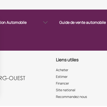
ion Automobile
Guide de vente automobile
e voiture d’occasion à
Mettre en vente sa voiture à
bourg Ouest
Strasbourg Ouest
Vendre sa voiture via un profess
à Strasbourg Ouest
Liens utiles
Acheter
Estimer
Financer
Site national
Recommandez nous