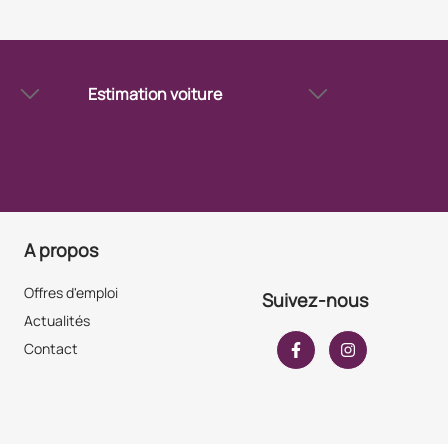
Estimation voiture
Estimation voiture avec
immatriculation à Strasbourg Ouest
ionnel
Estimer mon véhicule à Strasbourg
Ouest
Estimation de votre voiture à
Strasbourg Ouest
Valeur de votre voiture à Strasbourg
A propos
Ouest
Offres d'emploi
Suivez-nous
Actualités
Contact