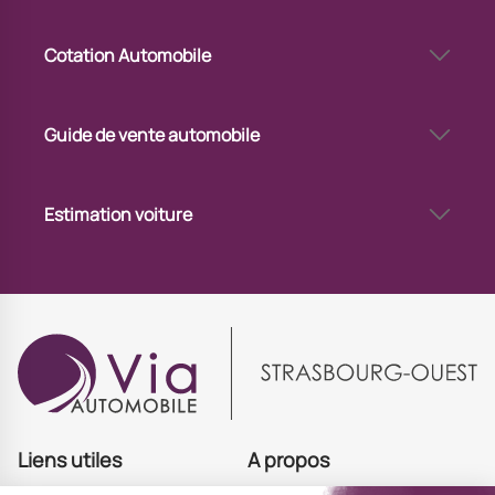
Via Automobile Strasbourg Ouest - mandataire auto
Cotation Automobile
Cote de voiture d’occasion à Strasbourg Ouest
Guide de vente automobile
Mettre en vente sa voiture à Strasbourg Ouest
Vendre sa voiture via un professionnel à Strasbourg Ouest
Estimation voiture
Estimation voiture avec immatriculation à Strasbourg Ouest
Estimer mon véhicule à Strasbourg Ouest
Estimation de votre voiture à Strasbourg Ouest
Valeur de votre voiture à Strasbourg Ouest
Liens utiles
A propos