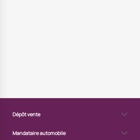
Dépôt vente
Vendre sa voiture en dépôt-vente à Strasbourg Ouest
Via Automobile Strasbourg Ouest - garage dépôt-vente
Mandataire automobile