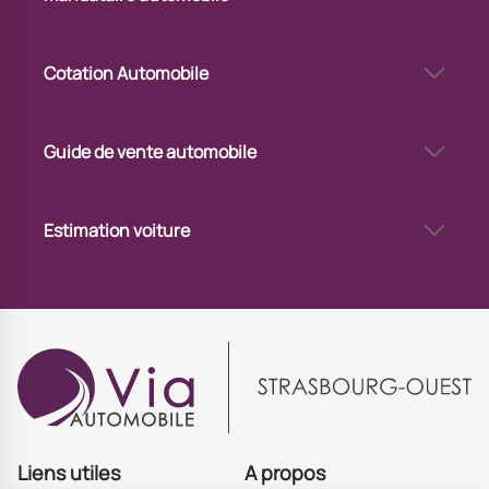
Via Automobile Strasbourg Ouest - mandataire auto
Cotation Automobile
Cote de voiture d’occasion à Strasbourg Ouest
Guide de vente automobile
Mettre en vente sa voiture à Strasbourg Ouest
Vendre sa voiture via un professionnel à Strasbourg Ouest
Estimation voiture
Estimation voiture avec immatriculation à Strasbourg Ouest
Estimer mon véhicule à Strasbourg Ouest
Estimation de votre voiture à Strasbourg Ouest
Valeur de votre voiture à Strasbourg Ouest
Liens utiles
A propos