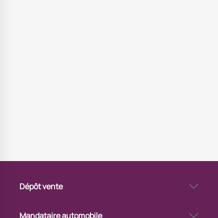
Dépôt vente
Vendre sa voiture en dépôt-vente à Strasbourg Ouest
Via Automobile Strasbourg Ouest - garage dépôt-vente
Mandataire automobile